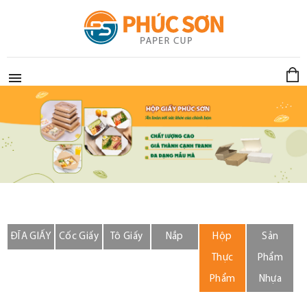

ĐĨA GIẤY
Cốc Giấy
Tô Giấy
Nắp
Hộp
Sản
Thực
Phẩm
Phẩm
Nhựa