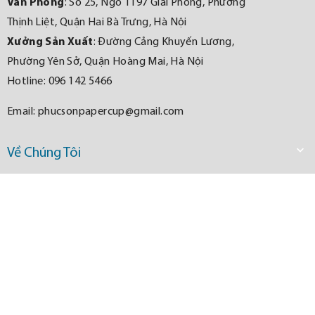
Văn Phòng
: Số 25, Ngõ 1197 Giải Phóng, Phường
Thịnh Liệt, Quận Hai Bà Trưng, Hà Nội
Xưởng Sản Xuất
: Đường Cảng Khuyến Lương,
Phường Yên Sở, Quận Hoàng Mai, Hà Nội
Hotline: 096 142 5466
Email:
phucsonpapercup@gmail.com

Về Chúng Tôi
Giới Thiệu
Chính Sách Nhà Phân Phối
Phương Thức Đặt Hàng
Điều Khoản Sử Dụng

Thông Tin