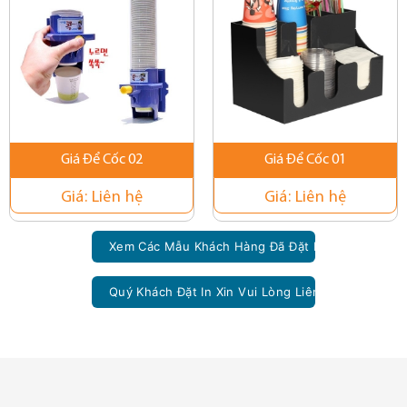
Giá Để Cốc 02
Giá Để Cốc 01
Giá:
Liên hệ
Giá:
Liên hệ
Xem Các Mẫu Khách Hàng Đã Đặt In Theo Yêu Cầ
Quý Khách Đặt In Xin Vui Lòng Liên Hệ Với Dịch 