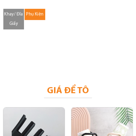
Khay/ Đĩa
Phụ Kiện
Giấy
GIÁ ĐỂ TÔ