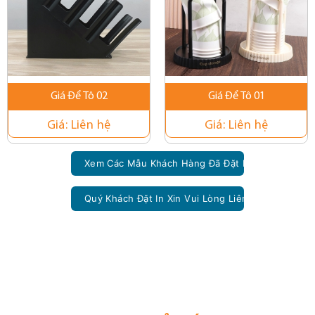
Giá Để Tô 02
Giá Để Tô 01
Giá:
Liên hệ
Giá:
Liên hệ
Xem Các Mẫu Khách Hàng Đã Đặt In Theo Yêu Cầ
Quý Khách Đặt In Xin Vui Lòng Liên Hệ Với Dịch 