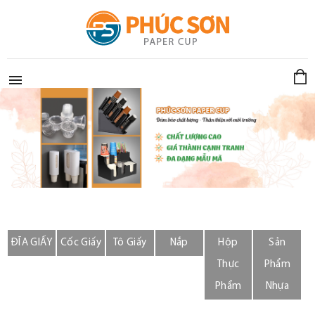

ĐĨA GIẤY
Cốc Giấy
Tô Giấy
Nắp
Hộp
Sản
Thực
Phẩm
Phẩm
Nhựa