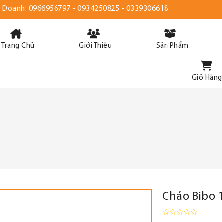
h Doanh:
0966956797
-
0934250825
-
0339306618
Trang Chủ
Giới Thiệu
Sản Phẩm
Giỏ Hàng
Cháo Bibo 