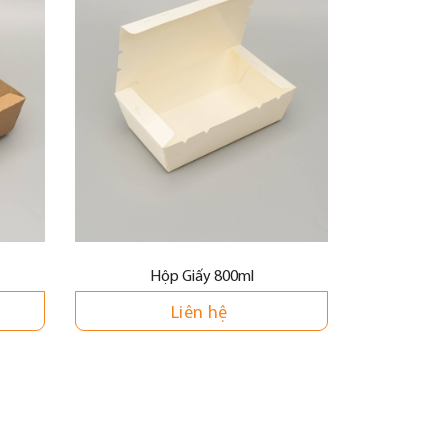
Hộp Giấy 800ml
Hộ
Liên hệ