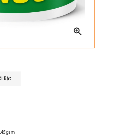

i Bật
 245gsm