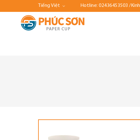
Tiếng Việt
Hotline:
02436453503
/Kin
